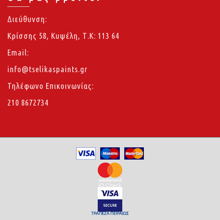
Διεύθυνση:
Κρίσσης 58, Κυψέλη, Τ.Κ: 113 64
Email:
info@tselikaspaints.gr
Τηλέφωνο Επικοινωνίας:
210 8672734