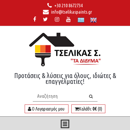
+30 210 8672734
info@tselikaspaints.gr
Προτάσεις & λύσεις για όλους, ιδιώτες &
επαγγελματίες!
Ο Λογαριασμός μου
Καλάθι:
0€
(0)