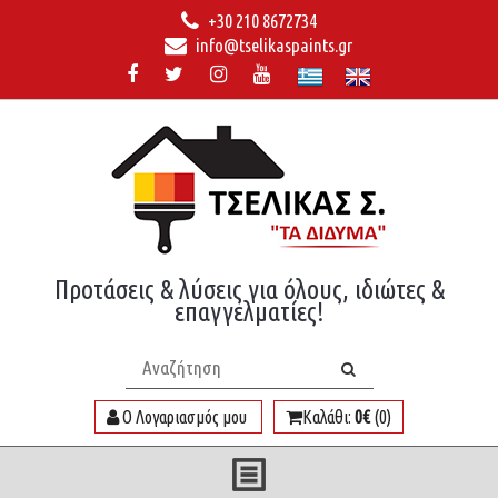
+30 210 8672734
info@tselikaspaints.gr
Προτάσεις & λύσεις για όλους, ιδιώτες &
επαγγελματίες!
Ο Λογαριασμός μου
Καλάθι:
0€
(0)