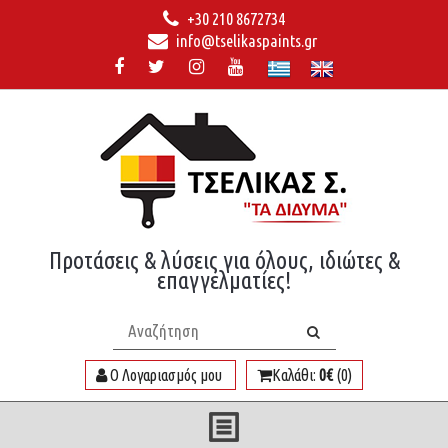
+30 210 8672734
info@tselikaspaints.gr
Προτάσεις & λύσεις για όλους, ιδιώτες &
επαγγελματίες!
Ο Λογαριασμός μου
Καλάθι:
0€
(0)