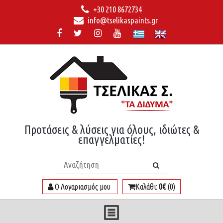
+30 210 8672734
info@tselikaspaints.gr
Προτάσεις & λύσεις για όλους, ιδιώτες &
επαγγελματίες!
Ο Λογαριασμός μου
Καλάθι:
0€
(0)