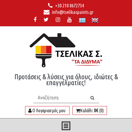
+30 210 8672734
info@tselikaspaints.gr
Προτάσεις & λύσεις για όλους, ιδιώτες &
επαγγελματίες!
Ο Λογαριασμός μου
Καλάθι:
0€
(0)