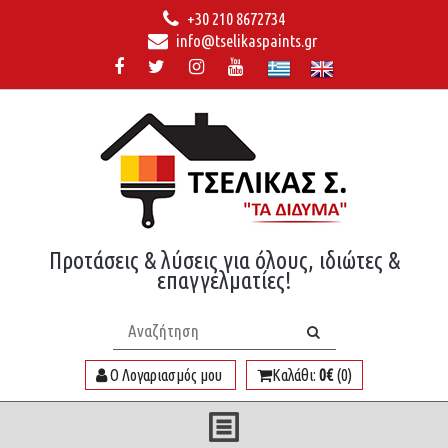
+30 210 8672734
info@tselikaspaints.gr
Προτάσεις & λύσεις για όλους, ιδιώτες &
επαγγελματίες!
Ο Λογαριασμός μου
Καλάθι:
0€
(0)