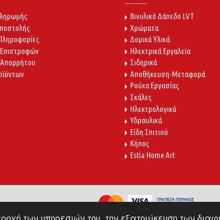
Πληρωμής
Βινυλικό Δάπεδο LVT
Αποστολής
Χρώματα
 Πληροφορίες
Δομικά Υλικά
 Επιστροφών
Ηλεκτρικά Εργαλεία
 Απορρήτου
Σιδηρικά
οϊόντων
Αποθήκευση-Μεταφορά
Ρούχα Εργασίας
Σκάλες
Ηλεκτρολογικά
Υδραυλικά
Είδη Σπιτιού
Κήπος
Estia Home Art
παροχή των υπηρεσιών του, την εξατομίκευση των δια