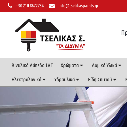
+30 210 8672734
info@tselikaspaints.gr
Πρ
Βινυλικό Δάπεδο LVT
Χρώματα
Δομικά Υλικά
Ηλεκτρολογικά
Υδραυλικά
Είδη Σπιτιού