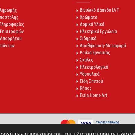
Πληρωμής
Βινυλικό Δάπεδο LVT
Αποστολής
Χρώματα
 Πληροφορίες
Δομικά Υλικά
 Επιστροφών
Ηλεκτρικά Εργαλεία
 Απορρήτου
Σιδηρικά
οϊόντων
Αποθήκευση-Μεταφορά
Ρούχα Εργασίας
Σκάλες
Ηλεκτρολογικά
Υδραυλικά
Είδη Σπιτιού
Κήπος
Estia Home Art
παροχή των υπηρεσιών του, την εξατομίκευση των δια