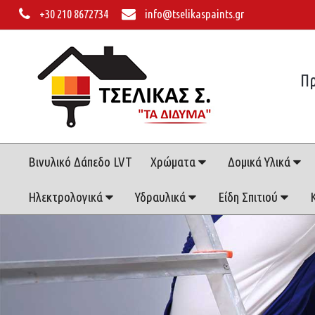
+30 210 8672734
info@tselikaspaints.gr
Πρ
Βινυλικό Δάπεδο LVT
Χρώματα
Δομικά Υλικά
Ηλεκτρολογικά
Υδραυλικά
Είδη Σπιτιού